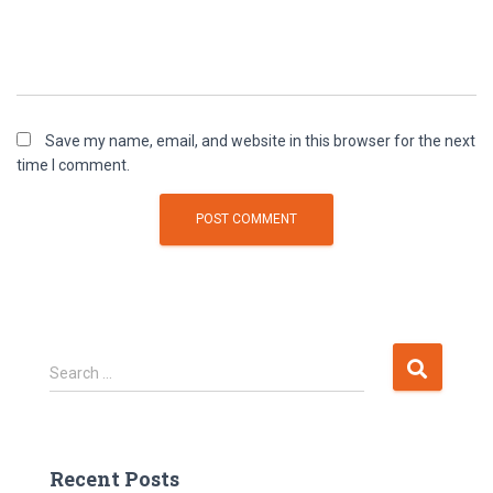
Save my name, email, and website in this browser for the next
time I comment.
S
Search …
e
a
r
c
Recent Posts
h