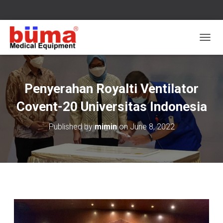
T
O
G
G
L
Penyerahan Royalti Ventilator
E
N
Covent-20 Universitas Indonesia
A
V
Published by
mimin
on
June 8, 2022
I
G
A
T
I
O
N